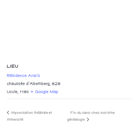
LIEU
Résidence Anaïs
chaussée d’Alsemberg, 828
Uccle
,
1180
+ Google Map
Improvisation théâtrale et
Fin du sans-chez-soirisme:
généalogie
immensité