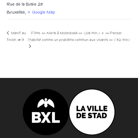
Rue de la Braie 26
Bruxelles
,
+ Google Map
Manif au
Films « Alerte à Molenbeek » (28 min.) + « Penser
l’habitat comme un problème commun aux vivants » (32 min)
finish #3