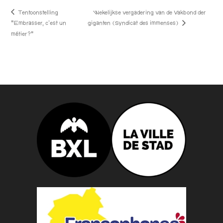
Tentoonstelling
Wekelijkse vergadering van de Vakbond der
“Embrasser, c’est un
giganten (Syndicat des immenses)
métier?”