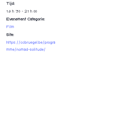
Tijd:
19 h 30 - 21 h 00
Evenement Categorie:
Film
Site:
https://ccbruegel.be/progra
mme/nomad-solitude/