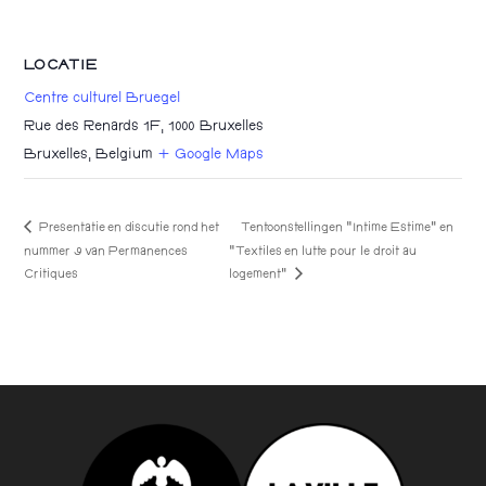
LOCATIE
Centre culturel Bruegel
Rue des Renards 1F, 1000 Bruxelles
Bruxelles
,
Belgium
+ Google Maps
Presentatie en discutie rond het
Tentoonstellingen “Intime Estime” en
nummer 9 van Permanences
“Textiles en lutte pour le droit au
logement”
Critiques