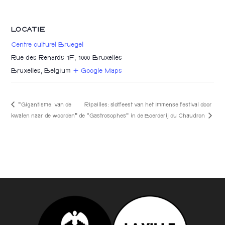
LOCATIE
Centre culturel Bruegel
Rue des Renards 1F, 1000 Bruxelles
Bruxelles
,
Belgium
+ Google Maps
“Gigantisme: van de
Ripailles: slotfeest van het Immense festival door
kwalen naar de woorden”
de “Gastrosophes” in de Boerderij du Chaudron