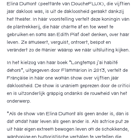
Elina Dumont (peettante van DoucheFLUX), die vijftien
jaar dakloos was, is uit de dakloosheid geraakt dankzij
het theater. In haar voorstelling vertelt deze koningin van
de plantrekkerij, die haar charme af en toe weet te
gebruiken en soms aan Edith Piaf doet denken, over haar
leven. Ze amuseert, verguist, ontroert, bespot en
verandert zo de manier waarop we naar uitsluiting kijken.
In het kielzog van haar boek “Longtemps j’ai habité
dehors”, uitgegeven door Flammarion in 2013, vertelt de
Française in haar one woman show over vijftien jaar
dakloosheid. De show is unaniem geprezen door de critici
en is uitzonderlijk grappig ondanks de rouwheid van het
onderwerp.
“Als de show van Elina Dumont als geen ander is, dan is
dat omdat haar leven als geen ander is. Als actrice put ze
uit haar eigen extreem bewogen leven om de schokkende,
wanhopige en humoristische verhalen te vertellen die