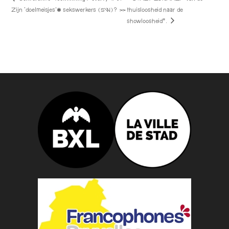
Zijn ‘doelmeisjes’* sekswerkers (SW)? »
thuisloosheid naar de
showloosheid”.