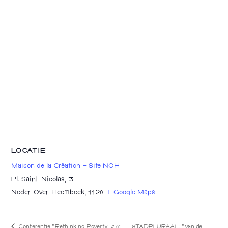
LOCATIE
Maison de la Création – Site NOH
Pl. Saint-Nicolas, 3
Neder-Over-Heembeek
,
1120
+ Google Maps
Conferentie “Rethinking Poverty #6:
STADPLURAAL: “van de