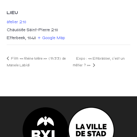
LIEU
atelier 210
Chaussée Saint-Pierre 210
Etterbeek
,
1040
+ Google Map
Film « Reine Mère » (1h33) de
Expo : « Embrasser, c’est un
métier ? »
Manele Labidi