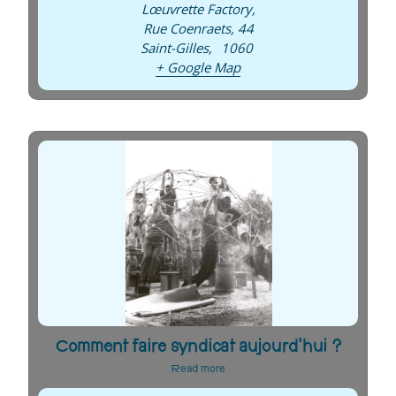
Lœuvrette Factory
,
Rue Coenraets, 44
Saint-Gilles
,
1060
+ Google Map
Comment faire syndicat aujourd’hui ?
Read more