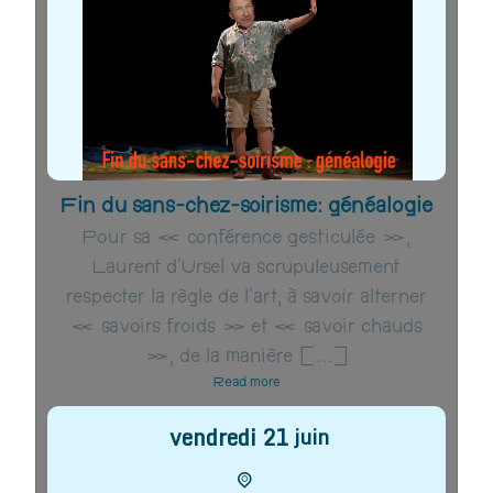
Fin du sans-chez-soirisme: généalogie
Pour sa « conférence gesticulée »,
Laurent d’Ursel va scrupuleusement
respecter la règle de l’art, à savoir alterner
« savoirs froids » et « savoir chauds
», de la manière […]
Read more
vendredi
21
juin