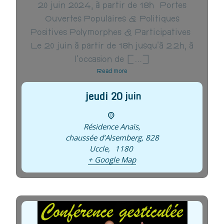
20 juin 2024, à partir de 18h Portes
Ouvertes Populaires & Politiques
Positives Polymorphes & Participatives
Le 20 juin à partir de 18h jusqu’à 22h, à
l’occasion de […]
Read more
jeudi
20
juin
Résidence Anaïs
,
chaussée d’Alsemberg, 828
Uccle
,
1180
+ Google Map