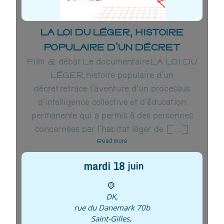
LA LOI DU LÉGER, HISTOIRE
POPULAIRE D’UN DÉCRET
Film & débat Le documentaire LA LOI DU
LÉGER, histoire populaire d’un
décret retrace l’aventure d’un processus
d’intelligence collective et d’éducation
permanente qui a permis à des personnes
concernées par l’habitat léger de […]
Read more
mardi
18
juin
DK
,
rue du Danemark 70b
Saint-Gilles
,