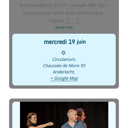
la conversation à 14h (accueil dès 12h :
vous pouvez venir avec votre pique-
nique). […]
Read more
mercredi
19
juin
Circularium
,
Chaussée de Mons 95
Anderlecht
,
+ Google Map