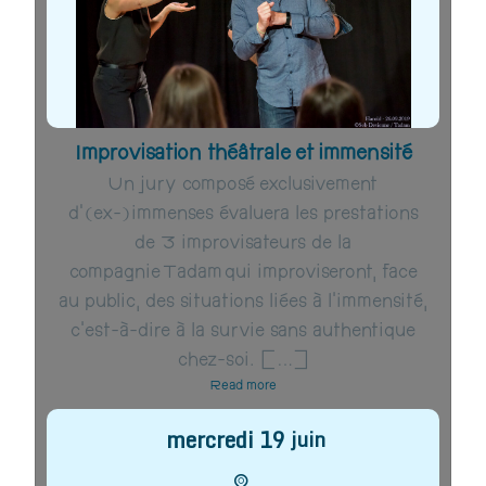
Improvisation théâtrale et immensité
Un jury composé exclusivement
d'(ex-)immenses évaluera les prestations
de 3 improvisateurs de la
compagnie Tadam qui improviseront, face
au public, des situations liées à l’immensité,
c’est-à-dire à la survie sans authentique
chez-soi. […]
Read more
mercredi
19
juin