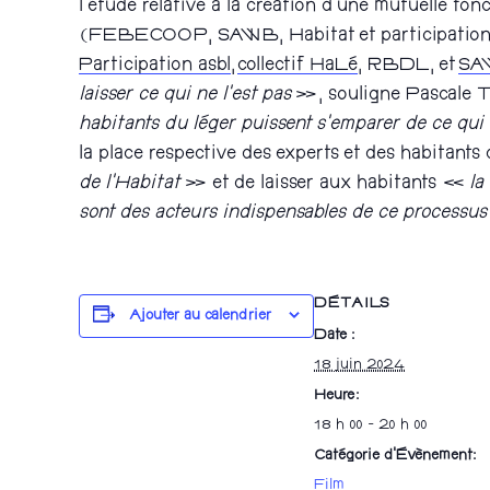
l’étude relative à la création d’une mutuelle fon
(FEBECOOP, SAWB, Habitat et participation, ave
Participation asbl
,
collectif HaLé
, RBDL, et
SA
laisser ce qui ne l’est pas
», souligne Pascale Th
habitants du léger puissent s’emparer de ce qui 
la place respective des experts et des habitants
de l’Habitat
» et de laisser aux habitants «
la
sont des acteurs indispensables de ce processus d
DÉTAILS
Ajouter au calendrier
Date :
18 juin 2024
Heure :
18 h 00 - 20 h 00
Catégorie d’Évènement:
Film