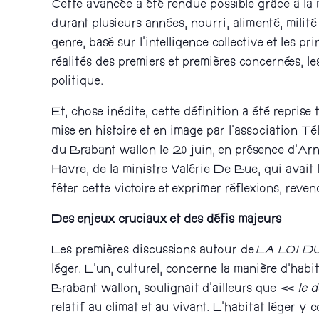
Cette avancée a été rendue possible grâce à la 
durant plusieurs années, nourri, alimenté, milit
genre, basé sur l’intelligence collective et les 
réalités des premiers et premières concerné·es, le
politique.
Et, chose inédite, cette définition a été reprise
mise en histoire et en image par l’association
du Brabant wallon le 20 juin, en présence d’Ar
Havre, de la ministre Valérie De Bue, qui avai
fêter cette victoire et exprimer réflexions, reve
Des enjeux cruciaux et des défis majeurs
Les premières discussions autour de
LA LOI DU 
léger. L’un, culturel, concerne la manière d’hab
Brabant wallon, soulignait d’ailleurs que «
le d
relatif au climat et au vivant. L’habitat léger y 