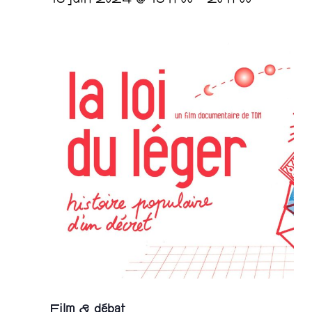
18 juin 2024 @ 18 h 00
-
20 h 00
Film & débat