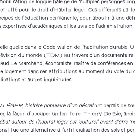
mobilisation de longue haleine de multiples personnes con
é et lutté pour le droit d’Habiter léger. Ces différents p
principes de l’éducation permanente, pour aboutir à une déf
s expertises d’académiques et les avis de l’administration,
 telle quelle dans le Code wallon de l’habitation durable. 
 Télévision du monde (TDM) au travers d’un documentaire 
naud Le Marchand, économiste, maître de conférences en so
t le logement dans ses attributions au moment du vote du
ndications et autres inquiétudes.
LÉGER, histoire populaire d’un décret
ont permis de sou
iter, la façon d’occuper un territoire. Thierry De Bie, an
ébat autour de l’habitat léger est ‘culturel’ avant d’être ‘n
constitue une alternative à l’artificialisation des sols et