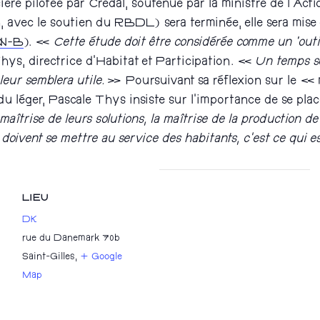
cière pilotée par Credal, soutenue par la ministre de l’Act
c le soutien du RBDL) sera terminée, elle sera mise en 
W-B
). «
Cette étude doit être considérée comme un ‘outil
ys, directrice d’Habitat et Participation. «
Un temps se
leur semblera utile.
» Poursuivant sa réflexion sur le « m
 du léger, Pascale Thys insiste sur l’importance de se pl
 maîtrise de leurs solutions, la maîtrise de la production d
oivent se mettre au service des habitants, c’est ce qui est
LIEU
DK
rue du Danemark 70b
Saint-Gilles
,
+ Google
Map