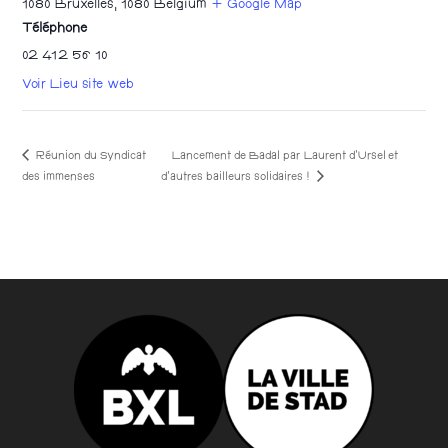
1080 Bruxelles
,
1080
Belgium
+ Google Map
Téléphone
02 412 56 10
Voir Lieu site web
Réunion du Syndicat
Lancement de Badal par Laurent d’Ursel et
d’autres bailleurs solidaires !
des immenses