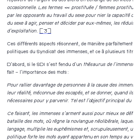
reçoivent de l’argent ou des biens en échange de services sex
occasionnelle. Les termes « prostituée / femmes prostitué
par les opposants au travail du sexe pour nier la capacité des 
du sexe à agir, penser et décider par eux-mêmes, les réduisant
d’exploitation.
[3]
Ces différents aspects résonnent, de manière parfaitement év
politiques du Syndicat des immenses, et ce à plusieurs titres.
D’abord, si le SDI s’est fendu d’un
thésaurus de l’immensité
,
fait – l’importance des mots :
Pour rallier davantage de personnes à la cause des immenses, i
leur réalité, méconnue des escapés, et se donner, quand ils fo
nécessaires pour y parvenir. Tel est l’objectif principal du T
Ce faisant, les immenses s’arment aussi pour mieux se défend
bataille des mots, où règne la novlangue néolibérale, laquelle,
langage, multiplie les euphémismes et, scrupuleusement, un à
politique forte les mots ayant appartenu en son temps au voca