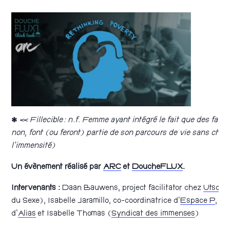
*
« Fillecible : n.f. Femme ayant intégré le fait que des fave
non, font (ou feront) partie de son parcours de vie sans chez
l’immensité)
Un évènement réalisé par
ARC
et
DoucheFLUX
.
Intervenants :
Daan Bauwens, project facilitator chez
Utsopi
du Sexe), Isabelle Jaramillo, co-coordinatrice d’
Espace P
, Gu
d’
Alias
et Isabelle Thomas (
Syndicat des immenses
)