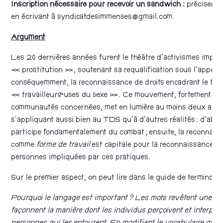
Inscription nécessaire pour recevoir un sandwich :
préciser v
en écrivant à syndicatdesimmenses@gmail.com.
Argument
Les 20 dernières années furent le théâtre d’activismes import
« prostitution », soutenant sa requalification sous l’appell
conséquemment, la reconnaissance de droits encadrant le trav
« travailleurs·euses du sexe ». Ce mouvement, fortement an
communautés concernées, met en lumière au moins deux aspec
s’appliquant aussi bien au TDS qu’à d’autres réalités : d’abo
participe fondamentalement du combat ; ensuite, la reconnais
comme
forme de travail
est capitale pour la reconnaissance de
personnes impliquées par ces pratiques.
Sur le premier aspect, on peut lire dans le guide de terminolo
Pourquoi le langage est important ? Les mots revêtent une imp
façonnent la manière dont les individus perçoivent et interprè