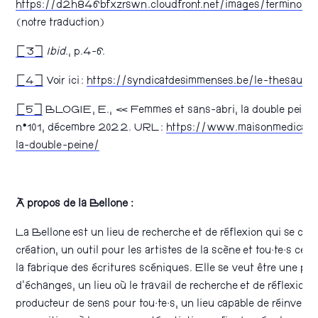
https://d2h846bfxzrswn.cloudfront.net/images/terminolo
(notre traduction)
[3]
Ibid.
, p.4-6.
[4]
Voir ici :
https://syndicatdesimmenses.be/le-thesauru
[5]
BLOGIE, E., « Femmes et sans-abri, la double pein
n°101, décembre 2022. URL :
https://www.maisonmedicale.
la-double-peine/
À propos de la Bellone :
La Bellone est un lieu de recherche et de réflexion qui se co
création, un outil pour les artistes de la scène et tou·te·s cell
la fabrique des écritures scéniques. Elle se veut être une pla
d’échanges, un lieu où le travail de recherche et de réflexion 
producteur de sens pour tou·te·s, un lieu capable de réinvent