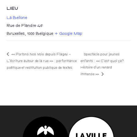
LIEU
La Bellone
Rue de Flandre 46
Bruxelles
,
1000
Belgique
+ Google Map
« Portons Nos Voix depuis Flagey –
Spectacle pour jeunes
L’écriture autour de la rue » : performance
enfants : « C’est quoi ça?
Histoire d’un renard
poétique et restitution publique de textes.
immense »