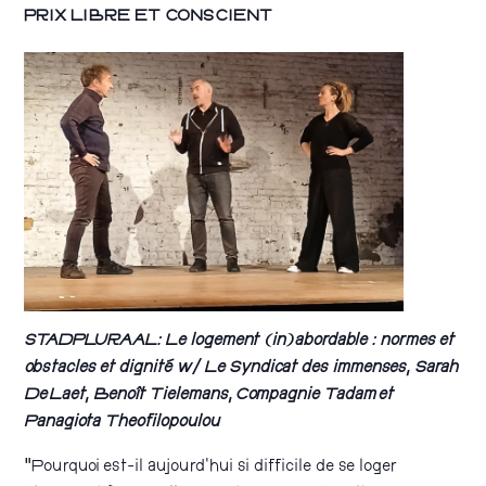
PRIX LIBRE ET CONSCIENT
STADPLURAAL:
Le logement (in)abordable : normes et
obstacles et dignité
w/ Le Syndicat des
i
mmenses, Sarah
De
Laet,
Benoît Tielemans,
Compagnie
Tadam
et
Panagiota Theofilopoulou
“Pourquoi est-il aujourd’hui si difficile de se loger