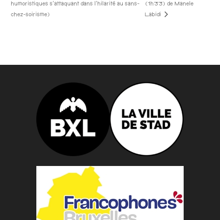
humoristiques s’attaquant dans l’hilarité au sans-
(1h33) de Manele
Labidi
chez-soirisme)