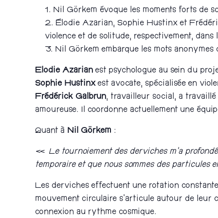
Nil Görkem évoque les moments forts de so
Élodie Azarian, Sophie Hustinx et Frédéric
violence et de solitude, respectivement, dans 
Nil Görkem embarque les mots anonymes du
Elodie Azarian
est psychologue au sein du pro
Sophie Hustinx
est avocate, spécialisée en viole
Frédérick Galbrun
, travailleur social, a travai
amoureuse. Il coordonne actuellement une équipe 
Quant à
Nil Görkem
:
«
Le tournoiement des derviches m’a profondém
temporaire et que nous sommes des particules en 
Les derviches effectuent une rotation constante 
mouvement circulaire s’articule autour de leur c
connexion au rythme cosmique.