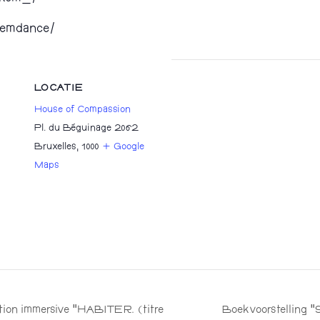
kemdance/
LOCATIE
House of Compassion
Pl. du Béguinage 2062
Bruxelles
,
1000
+ Google
Maps
tion immersive “HABITER. (titre
Boekvoorstelling “S