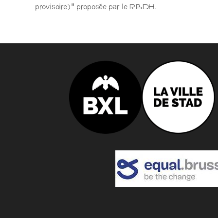
provisoire)” proposée par le RBDH.