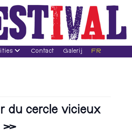
ities
Contact
Galerij
FR
r du cercle vicieux
t. »