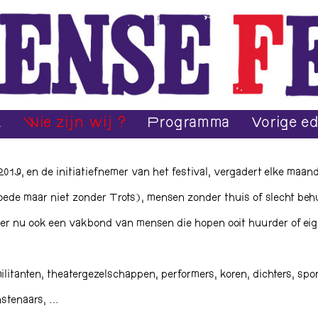
.
Wie zijn wij ?
Programma
Vorige ed
019, en de initiatiefnemer van het festival, vergadert elke maa
ede maar niet zonder Trots), mensen zonder thuis of slecht beh
 er nu ook een vakbond van mensen die hopen ooit huurder of ei
ilitanten, theatergezelschappen, performers, koren, dichters, spor
unstenaars, …