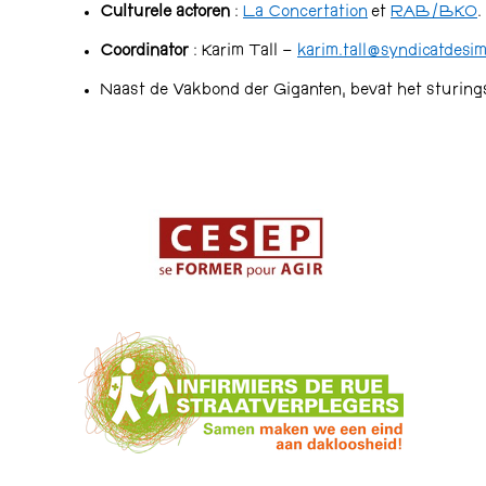
Culturele actoren
:
La Concertation
et
RAB/BKO
.
Coordinator
: Karim Tall –
karim.tall@syndicatdesi
Naast de Vakbond der Giganten, bevat het sturingsc