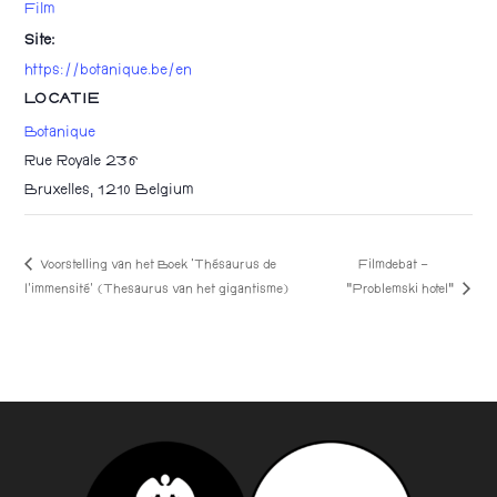
Film
Site:
https://botanique.be/en
LOCATIE
Botanique
Rue Royale 236
Bruxelles
,
1210
Belgium
Voorstelling van het Boek ‘Thésaurus de
Filmdebat –
“Problemski hotel”
l’immensité’ (Thesaurus van het gigantisme)