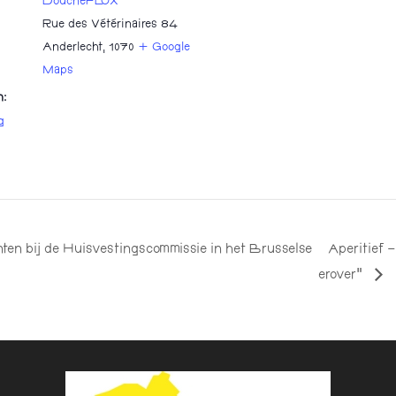
DoucheFLUX
Rue des Vétérinaires 84
Anderlecht
,
1070
+ Google
Maps
n:
g
ten bij de Huisvestingscommissie in het Brusselse
Aperitief –
erover”