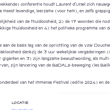
wekkende) conferentie houdt Laurent d’Ursel zich nauwge
de meest levendige, leerzame (voor hem), en zelfs grapp
lijkheid van de thuisloosheid, 2) de 17 woorden die nod
dnekkige thuisloosheid en 4) het politieke programma va
ie aan de basis lag van de oprichting van de vzw Douch
dakloosheid dankzij de 3 uur wekelijkse vergaderingen 
giganten en 3) zijn langzame bewustwording, als multi-
aarvan, zijn lancering van de BaDALa-beweging (les Bai
nderdeel van het Immense Festival (editie 2024) en de 
LOCATIE