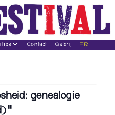
ities
Contact
Galerij
FR
sheid: genealogie
d)”