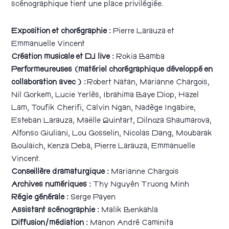
scénographique tient une place privilégiée.
Exposition et chorégraphie :
Pierre Larauza et
Emmanuelle Vincent
Création musicale et DJ live :
Rokia Bamba
Performeureuses (matériel chorégraphique développé en
collaboration avec ) :
Robert Natan, Marianne Chargois,
Nil Gorkem, Lucie Yerlès, Ibrahima Baye Diop, Hazel
Lam, Toufik Cherifi, Calvin Ngan, Nadège Ingabire,
Esteban Larauza, Maëlle Quintart, Dilnoza Shaumarova,
Alfonso Giuliani, Lou Gosselin, Nicolas Dang, Moubarak
Boulaich, Kenza Deba, Pierre Larauza, Emmanuelle
Vincent.
Conseillère dramaturgique :
Marianne Chargois
Archives numériques :
Thy Nguyên Truong Minh
Régie générale :
Serge Payen
Assistant scénographie :
Malik Benkahla
Diffusion/médiation :
Manon André Caminita