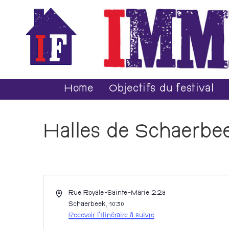
Home
Objectifs du festival
Halles de Schaerbe
A
Rue Royale-Sainte-Marie 22a
d
Schaerbeek
,
1030
r
Recevoir l’Itinéraire à suivre
e