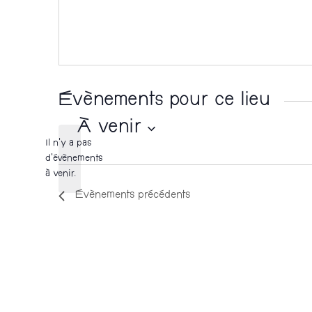
s
s
e
Évènements pour ce lieu
À venir
Il n’y a pas
S
d’évènements
N
à venir.
é
o
Évènements
précédents
t
l
i
c
e
e
c
t
i