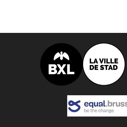
o
n
n
e
z
u
n
e
d
a
t
e