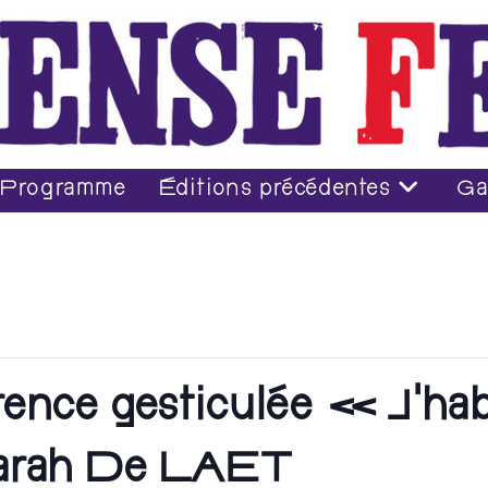
Programme
Éditions précédentes
Ga
e gesticulée « J’habite
Sarah De LAET