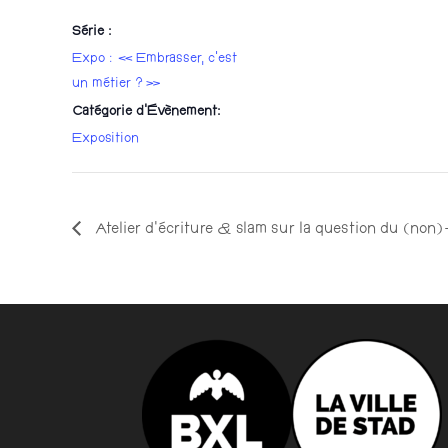
Série :
Expo : « Embrasser, c’est
un métier ? »
Catégorie d’Évènement:
Exposition
Atelier d’écriture & slam sur la question du (non