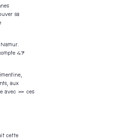
nnes
ouver sa
e
t Namur.
t compte 47
émentine,
nts, aux
être avec » ces
it cette