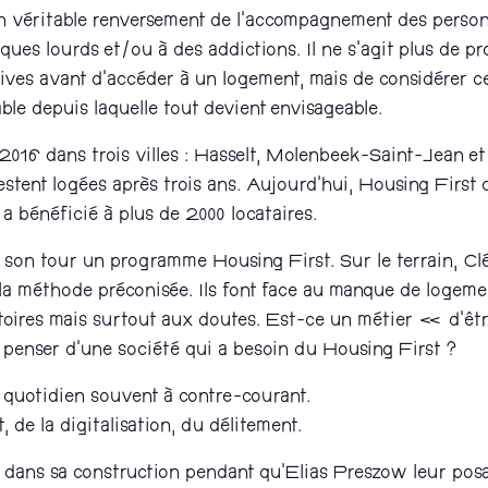
 un véritable renversement de l’accompagnement des perso
ues lourds et/ou à des addictions. Il ne s’agit plus de pr
ives avant d’accéder à un logement, mais de considérer c
ble depuis laquelle tout devient envisageable.
 2016 dans trois villes : Hasselt, Molenbeek-Saint-Jean e
restent logées après trois ans. Aujourd’hui, Housing Firs
 a bénéficié à plus de 2000 locataires.
n tour un programme Housing First. Sur le terrain, Cl
la méthode préconisée. Ils font face au manque de logeme
 victoires mais surtout aux doutes. Est-ce un métier « d’
penser d’une société qui a besoin du Housing First ?
e quotidien souvent à contre-courant.
, de la digitalisation, du délitement.
e dans sa construction pendant qu’Elias Preszow leur posa