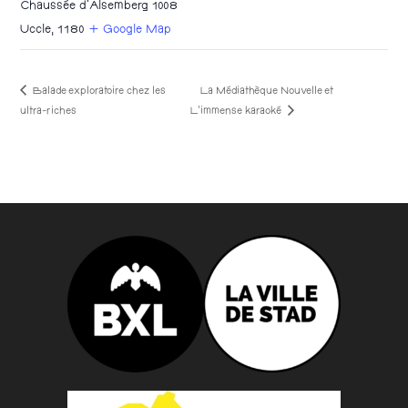
Chaussée d'Alsemberg 1008
Uccle
,
1180
+ Google Map
Balade exploratoire chez les
La Médiathèque Nouvelle et
L’immense karaoké
ultra-riches