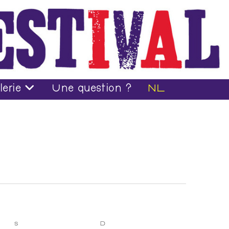
lerie
Une question ?
NL
S
D