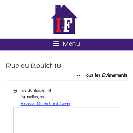
Menu
Rue du Boulet 18
« Tous les Évènements
A
rue du Boulet 18
d
Bruxelles
,
1000
r
Recevoir l’Itinéraire à suivre
e
s
s
e