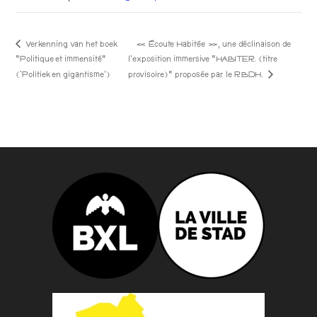
Verkenning van het boek
« Écoute Habitée », une déclinaison de
“Politique et immensité”
l’exposition immersive “HABITER. (titre
provisoire)” proposée par le RBDH.
(‘Politiek en gigantisme’)