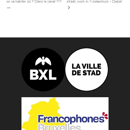
on va habiter où ? Dans le canal ?!?
straat, noch in ’t ziekenhuis – Debat
»