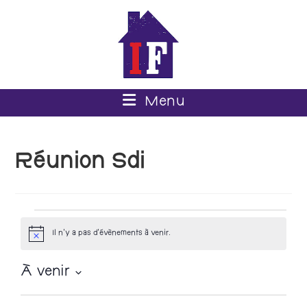
Menu
Réunion Sdi
Il n’y a pas d’évènements à venir.
N
o
t
À venir
i
c
S
e