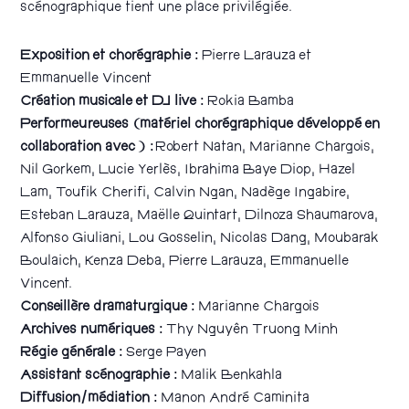
scénographique tient une place privilégiée.
Exposition et chorégraphie :
Pierre Larauza et
Emmanuelle Vincent
Création musicale et DJ live :
Rokia Bamba
Performeureuses (matériel chorégraphique développé en
collaboration avec ) :
Robert Natan, Marianne Chargois,
Nil Gorkem, Lucie Yerlès, Ibrahima Baye Diop, Hazel
Lam, Toufik Cherifi, Calvin Ngan, Nadège Ingabire,
Esteban Larauza, Maëlle Quintart, Dilnoza Shaumarova,
Alfonso Giuliani, Lou Gosselin, Nicolas Dang, Moubarak
Boulaich, Kenza Deba, Pierre Larauza, Emmanuelle
Vincent.
Conseillère dramaturgique :
Marianne Chargois
Archives numériques :
Thy Nguyên Truong Minh
Régie générale :
Serge Payen
Assistant scénographie :
Malik Benkahla
Diffusion/médiation :
Manon André Caminita