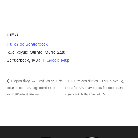
LIEU
Halles de Schaerbeek
Rue Royale-Sainte-Marie 22a
Schaerbeek
,
1030
+ Google Map
Expositions « Textiles en lutte
La Cité des dames – Marie Avril &
pour le droit au logement » et
Lénaïc Brulé avec des femmes sans-
chez-soi de Bruxelles
« Intime Estime »