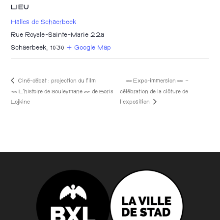
LIEU
Halles de Schaerbeek
Rue Royale-Sainte-Marie 22a
Schaerbeek
,
1030
+ Google Map
Ciné-débat : projection du film
« Expo-immersion » –
« L’histoire de Souleymane » de Boris
célébration de la clôture de
l’exposition
Lojkine