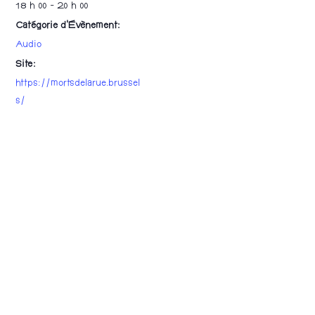
18 h 00 - 20 h 00
Catégorie d’Évènement:
Audio
Site :
https://mortsdelarue.brussel
s/