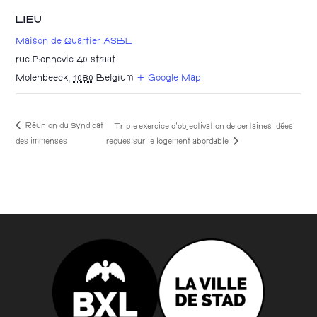
LIEU
Maison de Quartier ASBL
rue Bonnevie 40 straat
Molenbeeck
,
1080
Belgium
+ Google Map
Réunion du Syndicat
Triple exercice d’objectivation de certaines idées
reçues sur le logement abordable
des immenses