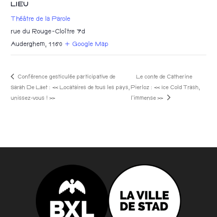
LIEU
Théâtre de la Parole
rue du Rouge-Cloître 7d
Auderghem
,
1160
+ Google Map
Conférence gesticulée participative de
Le conte de Catherine
Sarah De Laet : « Locataires de tous les pays,
Pierloz : « Ice Cold Trash,
l’immense »
unissez-vous ! »