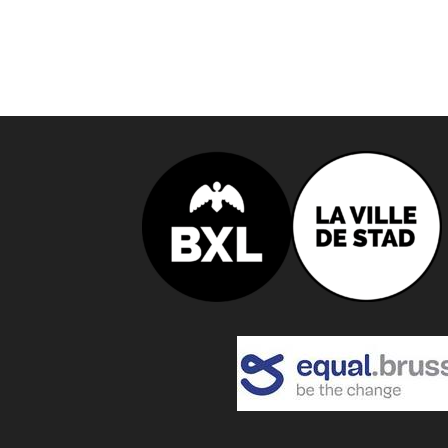
o
n
n
e
z
u
n
e
d
a
t
e