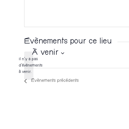
s
s
e
Évènements pour ce lieu
À venir
Il n’y a pas
S
d’évènements
N
à venir.
é
o
Évènements
précédents
t
l
i
c
e
e
c
t
i