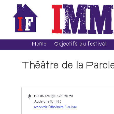
Home
Objectifs du festival
Théâtre de la Parol
A
rue du Rouge-Cloître 7d
d
Auderghem
,
1160
r
Recevoir l’Itinéraire à suivre
e