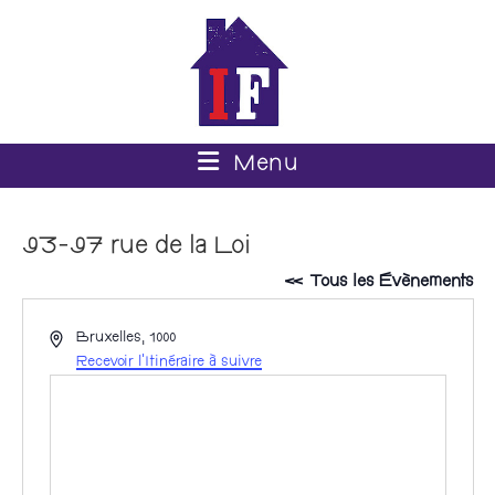
Menu
93-97 rue de la Loi
« Tous les Évènements
A
Bruxelles
,
1000
d
Recevoir l’Itinéraire à suivre
r
e
s
s
e