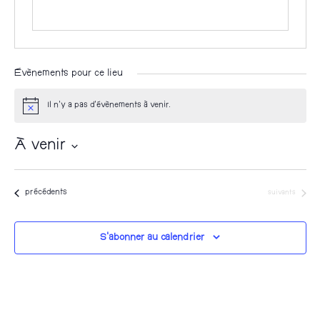
Évènements pour ce lieu
Il n’y a pas d’évènements à venir.
N
o
t
À venir
i
c
S
e
é
Évènements
Évènements
précédents
suivants
l
e
S’abonner au calendrier
c
t
i
o