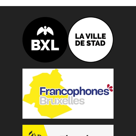
n
n
e
z
u
n
e
d
a
t
e
.