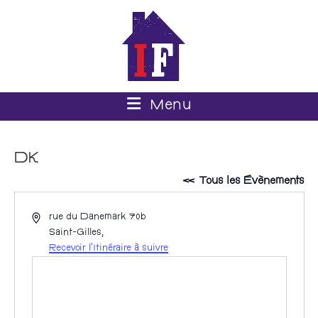
Menu
DK
« Tous les Évènements
A
rue du Danemark 70b
d
Saint-Gilles
,
r
Recevoir l’Itinéraire à suivre
e
s
s
e