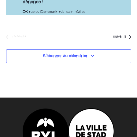
dénonce !
DK
rue du Danemark 70b, Saint-Gilles
Évènements
Évènements
suivants
précédents
S’abonner au calendrier