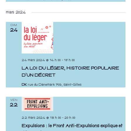
e
z
mars 2024
u
n
DIM
24
e
d
a
t
24 mars 2024 @ 14 h 00
-
16 h 00
e
LA LOI DU LÉGER, HISTOIRE POPULAIRE
.
D’UN DÉCRET
DK
rue du Danemark 70b, Saint-Gilles
VEN
22
22 mars 2024 @ 18 h 00
-
20 h 00
Expulsions : le Front Anti-Expulsions explique et