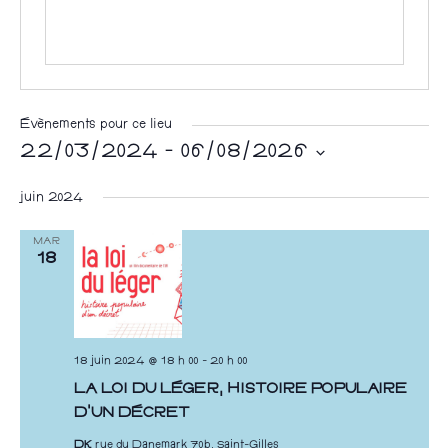
Évènements pour ce lieu
22/03/2024
 - 
06/08/2026
S
juin 2024
é
l
MAR
18
e
c
t
i
18 juin 2024 @ 18 h 00
-
20 h 00
o
LA LOI DU LÉGER, HISTOIRE POPULAIRE
n
D’UN DÉCRET
n
DK
rue du Danemark 70b, Saint-Gilles