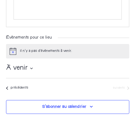
Évènements pour ce lieu
Il n’y a pas d’évènements à venir.
N
o
t
À venir
i
c
S
e
é
Évènements
Évènements
précédents
suivants
l
e
S’abonner au calendrier
c
t
i
o