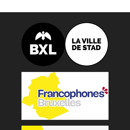
n
n
e
z
u
n
e
d
a
t
e
.