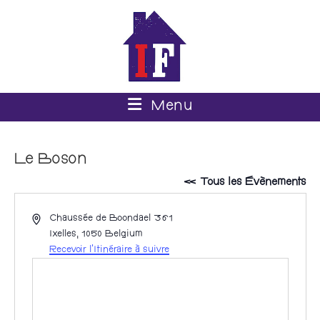
Menu
Le Boson
« Tous les Évènements
A
Chaussée de Boondael 361
d
Ixelles
,
1050
Belgium
r
Recevoir l’Itinéraire à suivre
e
s
s
e