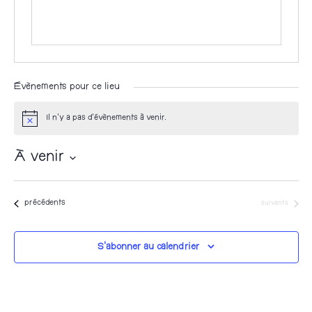
Évènements pour ce lieu
Il n’y a pas d’évènements à venir.
N
o
t
À venir
i
c
S
e
é
Évènements
Évènements
précédents
suivants
l
e
S’abonner au calendrier
c
t
i
o