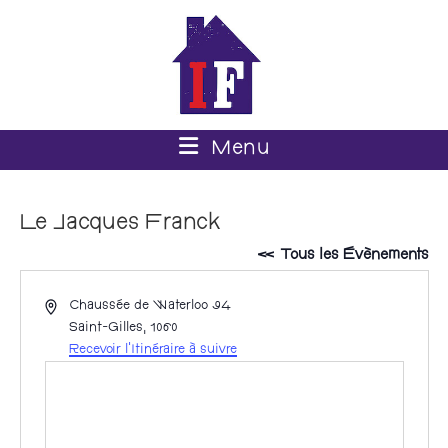
Menu
Le Jacques Franck
« Tous les Évènements
A
Chaussée de Waterloo 94
d
Saint-Gilles
,
1060
r
Recevoir l’Itinéraire à suivre
e
s
s
e