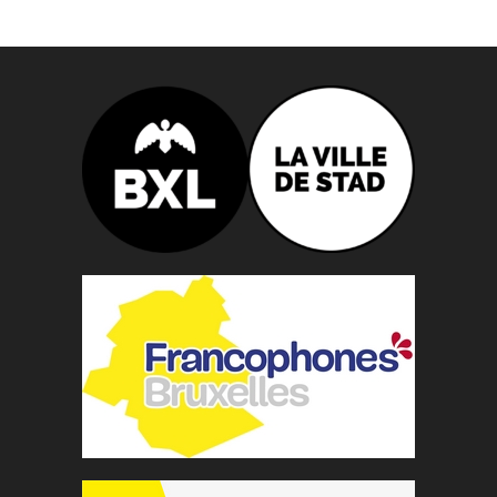
n
n
e
z
u
n
e
d
a
t
e
.