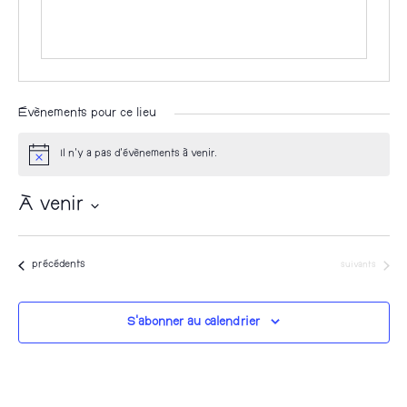
Évènements pour ce lieu
Il n’y a pas d’évènements à venir.
N
o
t
À venir
i
c
S
e
é
Évènements
Évènements
précédents
suivants
l
e
S’abonner au calendrier
c
t
i
o