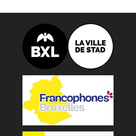
n
n
e
z
u
n
e
d
a
t
e
.