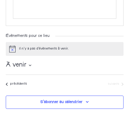
Évènements pour ce lieu
Il n’y a pas d’évènements à venir.
N
o
t
À venir
i
c
S
e
é
Évènements
Évènements
précédents
suivants
l
e
S’abonner au calendrier
c
t
i
o