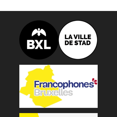
n
n
e
z
u
n
e
d
a
t
e
.