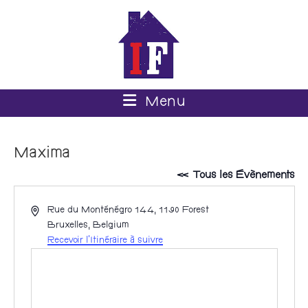
Menu
Maxima
« Tous les Évènements
A
Rue du Monténégro 144, 1190 Forest
d
Bruxelles
,
Belgium
r
Recevoir l’Itinéraire à suivre
e
s
s
e