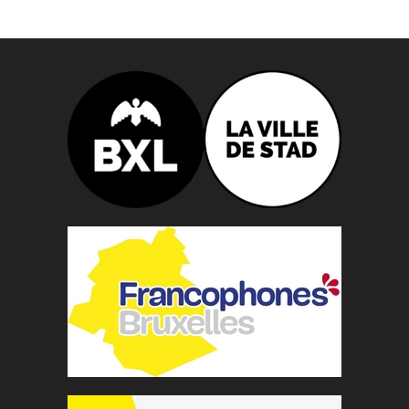
n
n
e
z
u
n
e
d
a
t
e
.