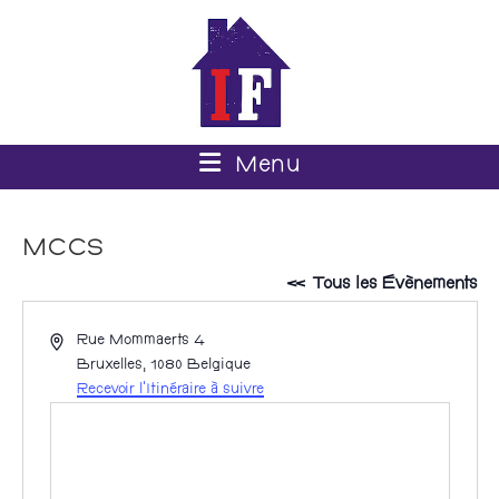
Menu
MCCS
« Tous les Évènements
A
Rue Mommaerts 4
d
Bruxelles
,
1080
Belgique
r
Recevoir l’Itinéraire à suivre
e
s
s
e