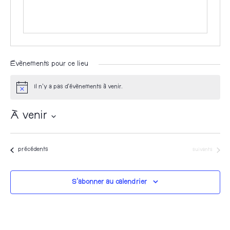
Évènements pour ce lieu
Il n’y a pas d’évènements à venir.
N
o
t
À venir
i
c
S
e
é
Évènements
Évènements
précédents
suivants
l
e
S’abonner au calendrier
c
t
i
o