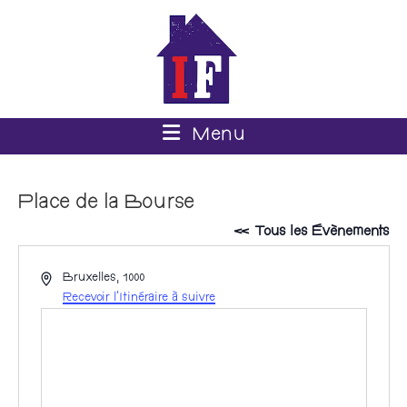
Menu
Place de la Bourse
« Tous les Évènements
A
Bruxelles
,
1000
d
Recevoir l’Itinéraire à suivre
r
e
s
s
e