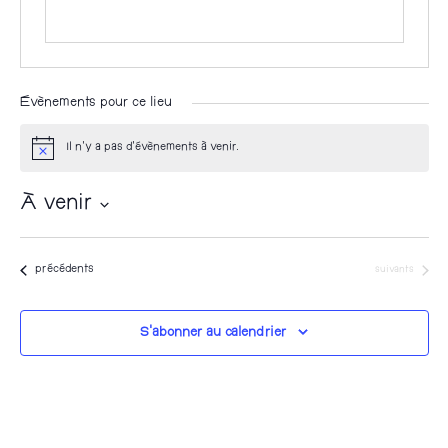
Évènements pour ce lieu
Il n’y a pas d’évènements à venir.
N
o
t
À venir
i
c
S
e
é
Évènements
Évènements
précédents
suivants
l
e
S’abonner au calendrier
c
t
i
o