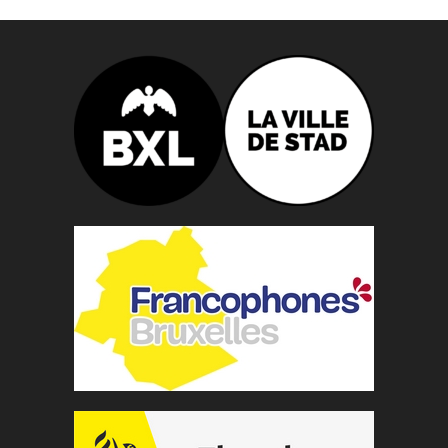
n
n
e
z
u
n
e
d
a
t
e
.