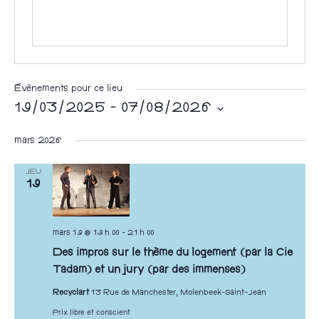
Évènements pour ce lieu
19/03/2025
 - 
07/08/2026
S
mars 2026
é
l
JEU
19
e
c
t
mars 19 @ 19 h 00
-
21 h 00
i
Des impros sur le thème du logement (par la Cie
o
Tadam) et un jury (par des immenses)
n
Recyclart
13 Rue de Manchester, Molenbeek-Saint-Jean
n
Prix libre et conscient