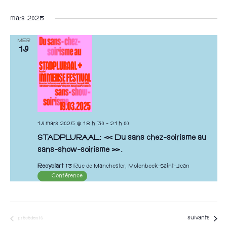
e
z
mars 2025
u
MER
n
19
e
d
a
t
e
19 mars 2025 @ 18 h 30
-
21 h 00
.
STADPLURAAL: « Du sans chez-soirisme au
sans-show-soirisme ».
Recyclart
13 Rue de Manchester, Molenbeek-Saint-Jean
Conférence
Évènements
Évènements
suivants
précédents