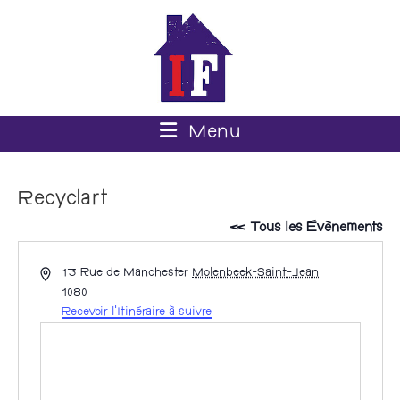
Menu
Recyclart
« Tous les Évènements
A
13 Rue de Manchester
Molenbeek-Saint-Jean
d
1080
r
Recevoir l’Itinéraire à suivre
e
s
s
e