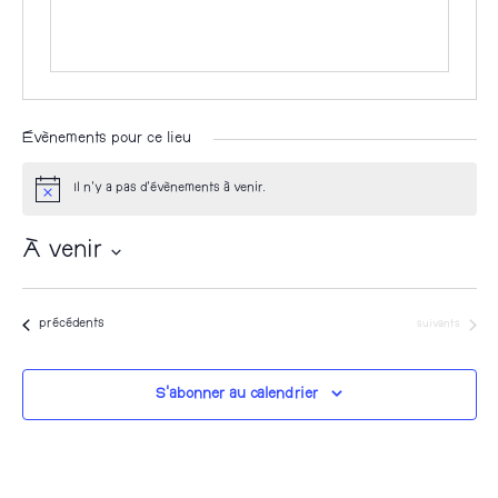
Évènements pour ce lieu
Il n’y a pas d’évènements à venir.
N
o
t
À venir
i
c
S
e
é
Évènements
Évènements
précédents
suivants
l
e
S’abonner au calendrier
c
t
i
o