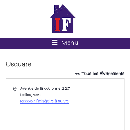
Menu
Usquare
« Tous les Évènements
A
Avenue de la couronne 227
d
Ixelles
,
1050
r
Recevoir l’Itinéraire à suivre
e
s
s
e