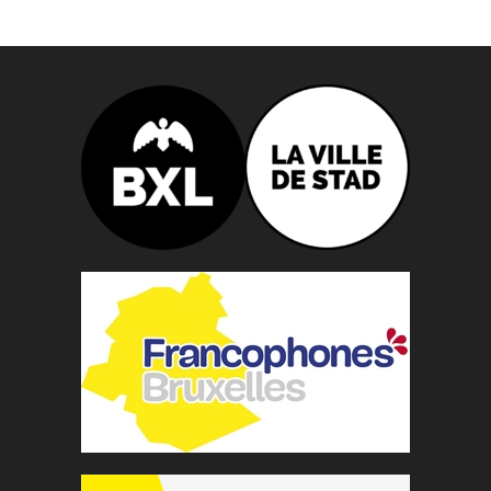
n
n
e
z
u
n
e
d
a
t
e
.