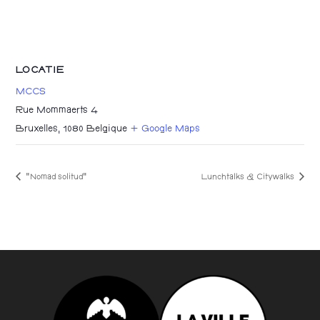
LOCATIE
MCCS
Rue Mommaerts 4
Bruxelles
,
1080
Belgique
+ Google Maps
“Nomad solitud”
Lunchtalks & Citywalks