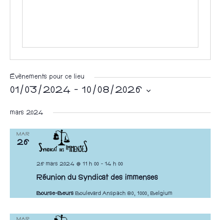
w
e
b
Évènements pour ce lieu
01/03/2024
 - 
10/08/2026
S
mars 2024
é
l
MAR
26
e
c
26 mars 2024 @ 11 h 00
-
14 h 00
t
Réunion du Syndicat des immenses
i
Bourse-Beurs
Boulevard Anspach 80, 1000, Belgium
o
n
MAR