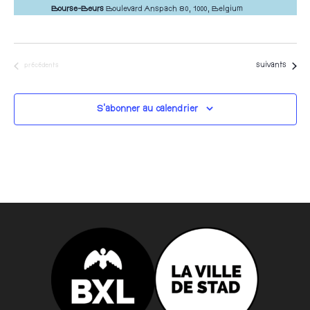
Bourse-Beurs
Boulevard Anspach 80, 1000, Belgium
Évènements
Évènements
suivants
précédents
S’abonner au calendrier