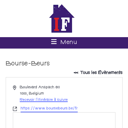
Menu
Bourse-Beurs
« Tous les Évènements
A
Boulevard Anspach 80
d
1000
,
Belgium
r
Recevoir l’Itinéraire à suivre
e
S
https://www.boursebeurs.be/fr
s
i
s
t
e
e